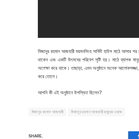
মিজানুর রহমান আজহারী ময়মনসিংহ সার্কিট হাউস মাঠে আসার প
থাকেন এবং একটি উৎসবের পরিবেশ সৃষ্টি হয়। মাঠে ব্যাপক মানু
অপেক্ষা করে থাকে। তাছাড়া, এমন অনুষ্ঠানে অনেক আলোকসজ্জা, সা
করে তোলে।
আপনি কী এই অনুষ্ঠানে উপস্থিত ছিলেন?
মিজানুর রহমান আজহারী
মিজানুর রহমান আজহারী হুজুরের ওয়াজ
SHARE.