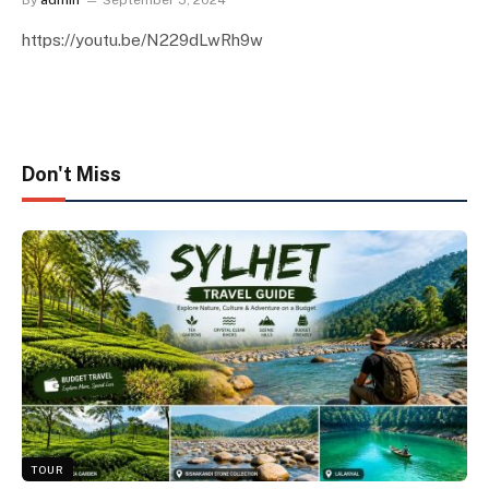
By
admin
September 5, 2024
https://youtu.be/N229dLwRh9w
Don't Miss
TOUR