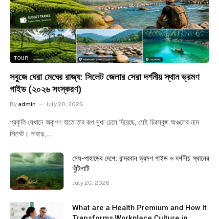
TOUR
সবুজে ঘেরা মেঘের রাজ্য: সিলেট জেলার সেরা দর্শনীয় স্থান ভ্রমণ
গাইড (২০২৬ সংস্করণ)
By
admin
July 20, 2026
প্রকৃতি যেখানে অকৃপণ হাতে তার রূপ সুধা ঢেলে দিয়েছে, সেই চিরসবুজ অঞ্চলের নাম
সিলেট। পাহাড়,…
মেঘ-পাহাড়ের দেশে: বান্দরবান ভ্রমণ গাইড ও দর্শনীয় স্থানের
খুঁটিনাটি
July 20, 2026
What are a Health Premium and How It
Transforms Workplace Culture in