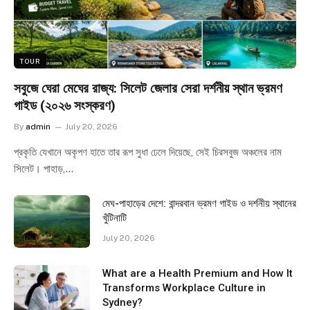
TOUR
সবুজে ঘেরা মেঘের রাজ্য: সিলেট জেলার সেরা দর্শনীয় স্থান ভ্রমণ
গাইড (২০২৬ সংস্করণ)
By
admin
July 20, 2026
প্রকৃতি যেখানে অকৃপণ হাতে তার রূপ সুধা ঢেলে দিয়েছে, সেই চিরসবুজ অঞ্চলের নাম
সিলেট। পাহাড়,…
মেঘ-পাহাড়ের দেশে: বান্দরবান ভ্রমণ গাইড ও দর্শনীয় স্থানের
খুঁটিনাটি
July 20, 2026
What are a Health Premium and How It
Transforms Workplace Culture in
Sydney?