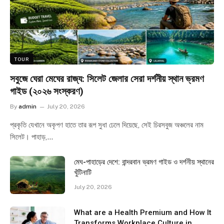
TOUR
সবুজে ঘেরা মেঘের রাজ্য: সিলেট জেলার সেরা দর্শনীয় স্থান ভ্রমণ
গাইড (২০২৬ সংস্করণ)
By
admin
July 20, 2026
প্রকৃতি যেখানে অকৃপণ হাতে তার রূপ সুধা ঢেলে দিয়েছে, সেই চিরসবুজ অঞ্চলের নাম
সিলেট। পাহাড়,…
মেঘ-পাহাড়ের দেশে: বান্দরবান ভ্রমণ গাইড ও দর্শনীয় স্থানের
খুঁটিনাটি
July 20, 2026
What are a Health Premium and How It
Transforms Workplace Culture in